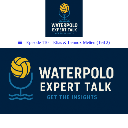
Episode 110 – Elias & Lennox Metten (Teil 2)